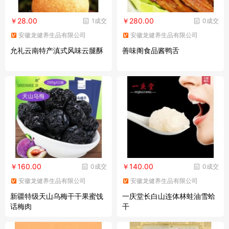
￥28.00
￥280.00
1成交
0成交
安徽龙健养生品有限公司
安徽龙健养生品有限公司
允礼云南特产滇式风味云腿酥
善味阁食品酱鸭舌
￥160.00
￥140.00
0成交
0成交
安徽龙健养生品有限公司
安徽龙健养生品有限公司
新疆特级天山乌梅干干果蜜饯
一庆堂长白山连体林蛙油雪蛤
话梅肉
干